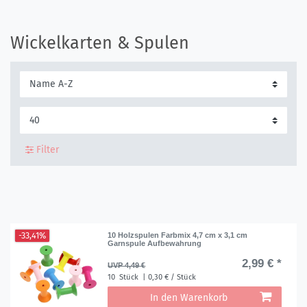
Wickelkarten & Spulen
Filter
-33,41%
10 Holzspulen Farbmix 4,7 cm x 3,1 cm
Garnspule Aufbewahrung
2,99 € *
UVP 4,49 €
10
Stück
| 0,30 € / Stück
In den Warenkorb