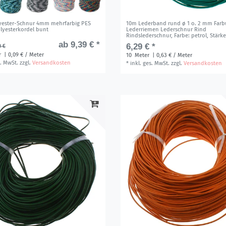
yester-Schnur 4mm mehrfarbig PES
10m Lederband rund ø 1 o. 2 mm Farb
lyesterkordel bunt
Lederriemen Lederschnur Rind
Rindslederschnur
, Farbe: petrol
, Stärk
ab 9,39 € *
6,29 € *
0 €
r
| 0,09 € / Meter
10
Meter
| 0,63 € / Meter
s. MwSt.
zzgl.
Versandkosten
*
inkl. ges. MwSt.
zzgl.
Versandkosten