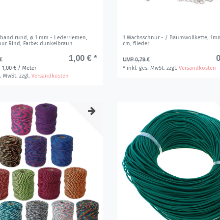
rband rund, ø 1 mm - Lederriemen,
1 Wachsschnur - / Baumwollkette, 1mm
nur Rind
, Farbe: dunkelbraun
cm, flieder
1,00 € *
0
€
UVP 0,79 €
 1,00 € / Meter
*
inkl. ges. MwSt.
zzgl.
Versandkosten
s. MwSt.
zzgl.
Versandkosten