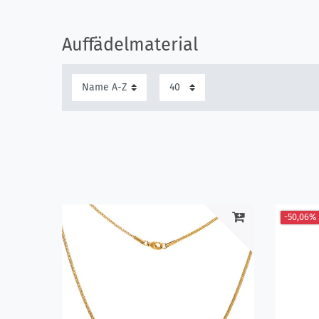
Auffädelmaterial
-50,06%