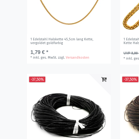
1 Edelstahl Halskette 45,5cm lang Kette,
1 Edelsta
vergoldet goldfarbig
Kette Hal
1,79 € *
UVP 8,99 
*
inkl. ges. MwSt.
zzgl.
Versandkosten
*
inkl. ge
-37,50%
-37,50%