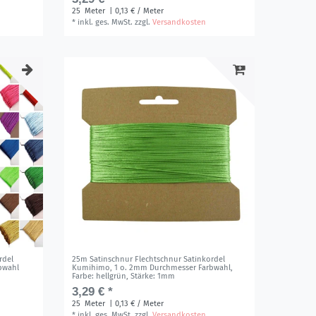
25
Meter
| 0,13 € / Meter
*
inkl. ges. MwSt.
zzgl.
Versandkosten
rdel
25m Satinschnur Flechtschnur Satinkordel
bwahl
Kumihimo, 1 o. 2mm Durchmesser Farbwahl
,
Farbe: hellgrün
, Stärke: 1mm
3,29 € *
25
Meter
| 0,13 € / Meter
*
inkl. ges. MwSt.
zzgl.
Versandkosten