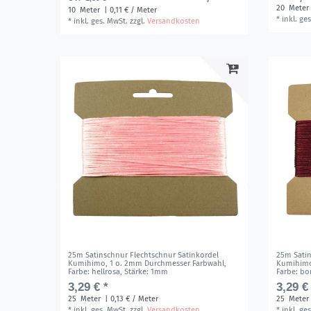
20
Meter
10
Meter
| 0,11 € / Meter
*
inkl. ge
*
inkl. ges. MwSt.
zzgl.
Versandkosten
25m Satinschnur Flechtschnur Satinkordel
25m Satin
Kumihimo, 1 o. 2mm Durchmesser Farbwahl
,
Kumihimo
Farbe: hellrosa
, Stärke: 1mm
Farbe: bo
3,29 € *
3,29 €
25
Meter
| 0,13 € / Meter
25
Meter
*
inkl. ges. MwSt.
zzgl.
Versandkosten
*
inkl. ge