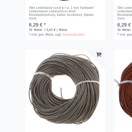
10m Lederband rund ø 1 o. 2 mm Farbwahl
10m Lede
Lederriemen Lederschnur Rind
Lederrie
Rindslederschnur
, Farbe: dunkelrot
, Stärke:
Rindsled
2mm
2mm
6,29 € *
6,29 €
10
Meter
| 0,63 € / Meter
10
Meter
*
inkl. ges. MwSt.
zzgl.
Versandkosten
*
inkl. ge