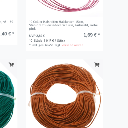
, 45 - 50
10 Collier Halsreifen Halsketten 45cm,
Stahldraht Gewindeverschluss, Farbwahl
, Farbe:
pink
,40 € *
1,69 € *
UVP 2,89 €
10
Stück
| 0,17 € / Stück
*
inkl. ges. MwSt.
zzgl.
Versandkosten