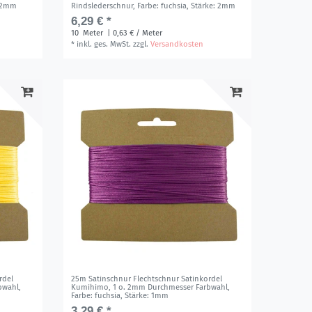
: 2mm
Rindslederschnur
, Farbe: fuchsia
, Stärke: 2mm
6,29 € *
10
Meter
| 0,63 € / Meter
*
inkl. ges. MwSt.
zzgl.
Versandkosten
rdel
25m Satinschnur Flechtschnur Satinkordel
bwahl
,
Kumihimo, 1 o. 2mm Durchmesser Farbwahl
,
Farbe: fuchsia
, Stärke: 1mm
3,29 € *