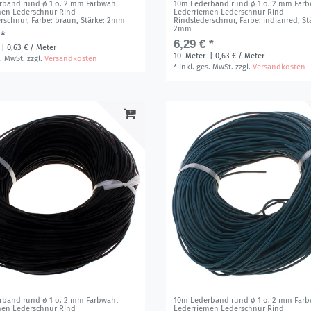
rband rund ø 1 o. 2 mm Farbwahl
10m Lederband rund ø 1 o. 2 mm Farb
men Lederschnur Rind
Lederriemen Lederschnur Rind
erschnur
, Farbe: braun
, Stärke: 2mm
Rindslederschnur
, Farbe: indianred
, St
2mm
 *
6,29 € *
| 0,63 € / Meter
10
Meter
| 0,63 € / Meter
s. MwSt.
zzgl.
Versandkosten
*
inkl. ges. MwSt.
zzgl.
Versandkosten
rband rund ø 1 o. 2 mm Farbwahl
10m Lederband rund ø 1 o. 2 mm Farb
men Lederschnur Rind
Lederriemen Lederschnur Rind