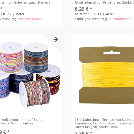
erschnur
, Farbe: schwarz
, Stärke: 2mm
Rindslederschnur
, Farbe: blau
, Stärke
 *
6,29 € *
| 0,63 € / Meter
10
Meter
| 0,63 € / Meter
s. MwSt.
zzgl.
Versandkosten
*
inkl. ges. MwSt.
zzgl.
Versandkosten
wollschnur 1mm auf Spule
25m Satinschnur Flechtschnur Satinko
kordel Schnur Farbwahl
Kumihimo, 1 o. 2mm Durchmesser Far
Farbe: hellgelb
, Stärke: 1mm
9 € *
3,29 € *