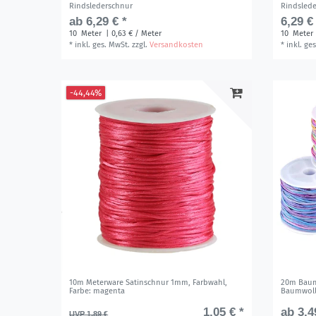
Rindslederschnur
Rindsled
ab 6,29 € *
6,29 €
10
Meter
| 0,63 € / Meter
10
Meter
*
inkl. ges. MwSt.
zzgl.
Versandkosten
*
inkl. ge
-44,44%
10m Meterware Satinschnur 1mm, Farbwahl
,
20m Baum
Farbe: magenta
Baumwoll
1,05 € *
ab 3,4
UVP 1,89 €