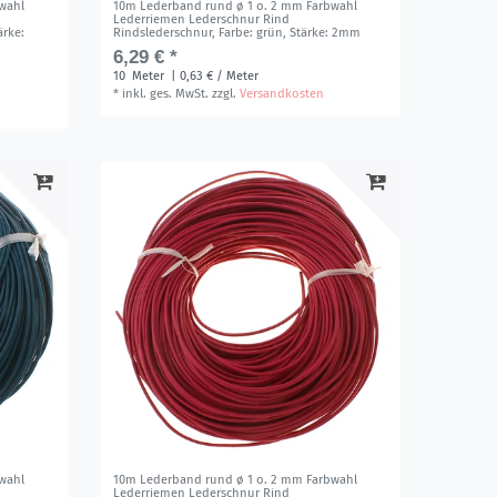
wahl
10m Lederband rund ø 1 o. 2 mm Farbwahl
Lederriemen Lederschnur Rind
ärke:
Rindslederschnur
, Farbe: grün
, Stärke: 2mm
6,29 € *
10
Meter
| 0,63 € / Meter
*
inkl. ges. MwSt.
zzgl.
Versandkosten
wahl
10m Lederband rund ø 1 o. 2 mm Farbwahl
Lederriemen Lederschnur Rind