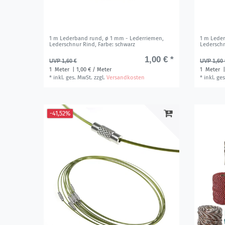
1 m Lederband rund, ø 1 mm - Lederriemen,
1 m Lede
Lederschnur Rind
, Farbe: schwarz
Ledersch
1,00 € *
UVP 1,60 €
UVP 1,60 
1
Meter
| 1,00 € / Meter
1
Meter
|
*
inkl. ges. MwSt.
zzgl.
Versandkosten
*
inkl. ge
-41,52%