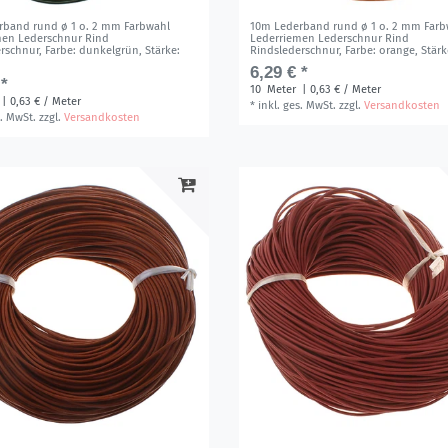
rband rund ø 1 o. 2 mm Farbwahl
10m Lederband rund ø 1 o. 2 mm Farb
men Lederschnur Rind
Lederriemen Lederschnur Rind
erschnur
, Farbe: dunkelgrün
, Stärke:
Rindslederschnur
, Farbe: orange
, Stär
6,29 € *
 *
10
Meter
| 0,63 € / Meter
| 0,63 € / Meter
*
inkl. ges. MwSt.
zzgl.
Versandkosten
s. MwSt.
zzgl.
Versandkosten