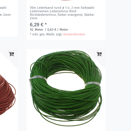
wahl
10m Lederband rund ø 1 o. 2 mm Farbwahl
Lederriemen Lederschnur Rind
ke: 2mm
Rindslederschnur
, Farbe: orangerot
, Stärke:
2mm
6,29 € *
10
Meter
| 0,63 € / Meter
*
inkl. ges. MwSt.
zzgl.
Versandkosten