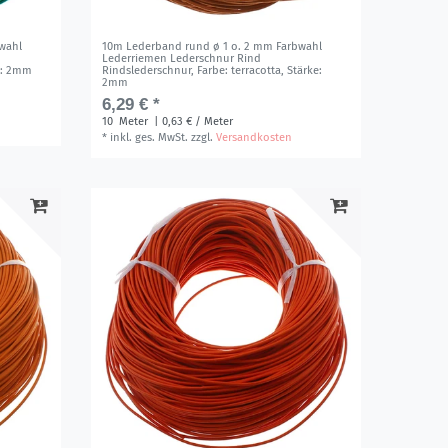
wahl
10m Lederband rund ø 1 o. 2 mm Farbwahl
Lederriemen Lederschnur Rind
e: 2mm
Rindslederschnur
, Farbe: terracotta
, Stärke:
2mm
6,29 € *
10
Meter
| 0,63 € / Meter
*
inkl. ges. MwSt.
zzgl.
Versandkosten