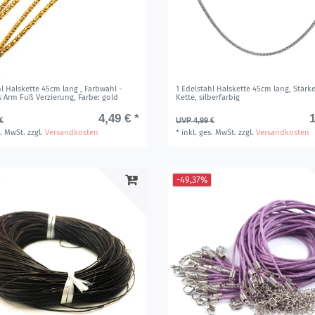
hl Halskette 45cm lang , Farbwahl -
1 Edelstahl Halskette 45cm lang, Stärk
s Arm Fuß Verzierung
, Farbe: gold
Kette, silberfarbig
4,49 € *
1
€
UVP 4,99 €
s. MwSt.
zzgl.
Versandkosten
*
inkl. ges. MwSt.
zzgl.
Versandkosten
-49,37%