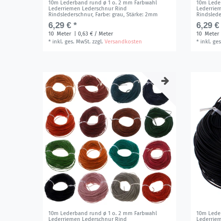
10m Lederband rund ø 1 o. 2 mm Farbwahl
10m Lede
Lederriemen Lederschnur Rind
Lederrie
Rindslederschnur
, Farbe: grau
, Stärke: 2mm
Rindsled
6,29 € *
6,29 €
10
Meter
| 0,63 € / Meter
10
Meter
*
inkl. ges. MwSt.
zzgl.
Versandkosten
*
inkl. ge
10m Lederband rund ø 1 o. 2 mm Farbwahl
10m Lede
Lederriemen Lederschnur Rind
Lederrie