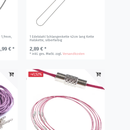
e 1,9mm,
1 Edelstahl Schlangenkette 42cm lang Kette
Halskette, silberfarbig
,99 € *
2,89 € *
*
inkl. ges. MwSt.
zzgl.
Versandkosten
-41,52%