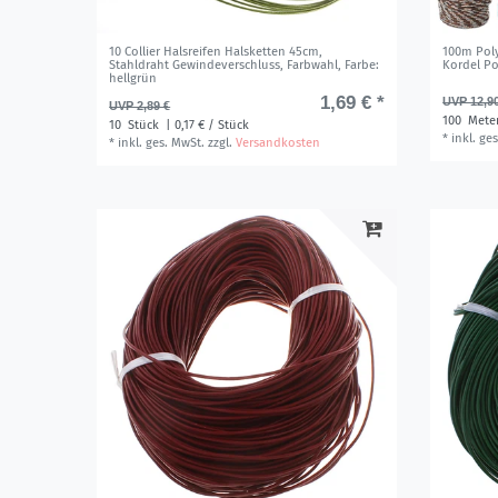
10 Collier Halsreifen Halsketten 45cm,
100m Pol
Stahldraht Gewindeverschluss, Farbwahl
, Farbe:
Kordel Po
hellgrün
1,69 € *
UVP 12,9
UVP 2,89 €
100
Mete
10
Stück
| 0,17 € / Stück
*
inkl. ge
*
inkl. ges. MwSt.
zzgl.
Versandkosten