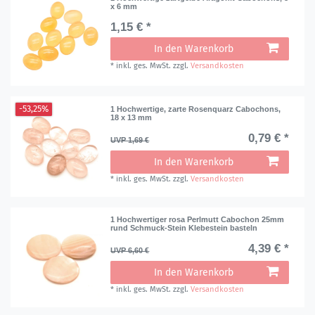
x 6 mm
1,15 € *
In den Warenkorb
*
inkl. ges. MwSt.
zzgl.
Versandkosten
-53,25%
1 Hochwertige, zarte Rosenquarz Cabochons,
18 x 13 mm
0,79 € *
UVP 1,69 €
In den Warenkorb
*
inkl. ges. MwSt.
zzgl.
Versandkosten
1 Hochwertiger rosa Perlmutt Cabochon 25mm
rund Schmuck-Stein Klebestein basteln
4,39 € *
UVP 6,60 €
In den Warenkorb
*
inkl. ges. MwSt.
zzgl.
Versandkosten