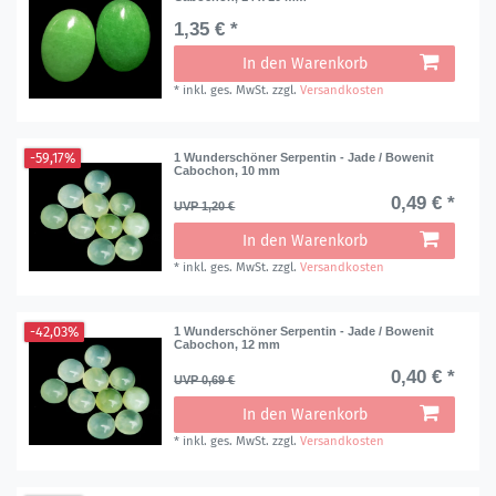
1,35 € *
In den Warenkorb
*
inkl. ges. MwSt.
zzgl.
Versandkosten
-59,17%
1 Wunderschöner Serpentin - Jade / Bowenit
Cabochon, 10 mm
0,49 € *
UVP 1,20 €
In den Warenkorb
*
inkl. ges. MwSt.
zzgl.
Versandkosten
-42,03%
1 Wunderschöner Serpentin - Jade / Bowenit
Cabochon, 12 mm
0,40 € *
UVP 0,69 €
In den Warenkorb
*
inkl. ges. MwSt.
zzgl.
Versandkosten