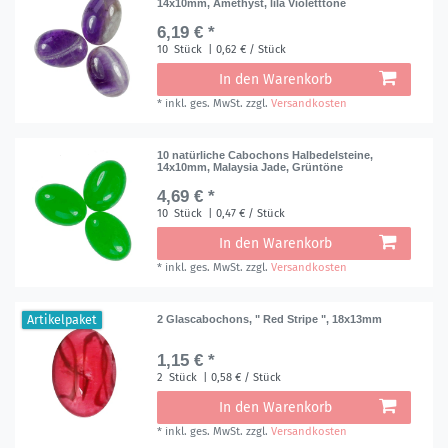
14x10mm, Amethyst, lila Violetttöne
6,19 € *
10
Stück
| 0,62 € / Stück
In den Warenkorb
*
inkl. ges. MwSt.
zzgl.
Versandkosten
10 natürliche Cabochons Halbedelsteine,
14x10mm, Malaysia Jade, Grüntöne
4,69 € *
10
Stück
| 0,47 € / Stück
In den Warenkorb
*
inkl. ges. MwSt.
zzgl.
Versandkosten
Artikelpaket
2 Glascabochons, " Red Stripe ", 18x13mm
1,15 € *
2
Stück
| 0,58 € / Stück
In den Warenkorb
*
inkl. ges. MwSt.
zzgl.
Versandkosten