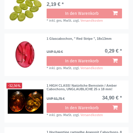
2,19 € *
In den Warenkorb
*
inkl. ges. MwSt.
zzgl.
Versandkosten
1 Glascabochon, " Red Stripe ", 18x13mm
0,29 € *
UVP 0,40 €
In den Warenkorb
*
inkl. ges. MwSt.
zzgl.
Versandkosten
-32,56%
1 HIGH CLASS! Natürliche Bernstein / Amber
Cabochons, UNGLAUBLICHE 25 x 18 mm!
34,90 € *
UVP 51,75 €
In den Warenkorb
*
inkl. ges. MwSt.
zzgl.
Versandkosten
1 Hochwertige zartgelbe Aragonit Cabochons, 8