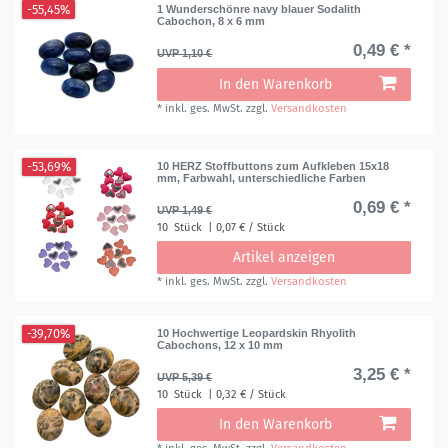
-55,45%
1 Wunderschönre navy blauer Sodalith
Cabochon, 8 x 6 mm
0,49 € *
UVP 1,10 €
In den Warenkorb
*
inkl. ges. MwSt.
zzgl.
Versandkosten
-53,69%
10 HERZ Stoffbuttons zum Aufkleben 15x18
mm, Farbwahl, unterschiedliche Farben
0,69 € *
UVP 1,49 €
10
Stück
| 0,07 € / Stück
Artikel anzeigen
*
inkl. ges. MwSt.
zzgl.
Versandkosten
-39,70%
10 Hochwertige Leopardskin Rhyolith
Cabochons, 12 x 10 mm
3,25 € *
UVP 5,39 €
10
Stück
| 0,32 € / Stück
In den Warenkorb