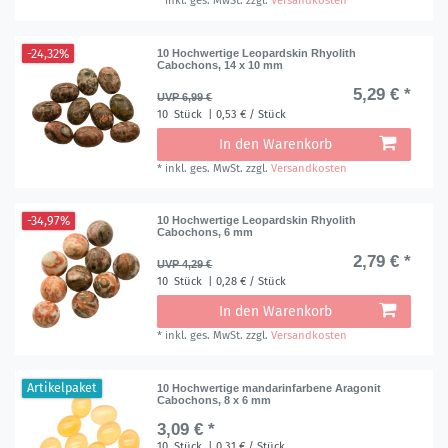
*
inkl. ges. MwSt.
zzgl.
Versandkosten
-24,32%
10 Hochwertige Leopardskin Rhyolith
Cabochons, 14 x 10 mm
5,29 € *
UVP 6,99 €
10
Stück
| 0,53 € / Stück
In den Warenkorb
*
inkl. ges. MwSt.
zzgl.
Versandkosten
-34,97%
10 Hochwertige Leopardskin Rhyolith
Cabochons, 6 mm
2,79 € *
UVP 4,29 €
10
Stück
| 0,28 € / Stück
In den Warenkorb
*
inkl. ges. MwSt.
zzgl.
Versandkosten
Artikelpaket
10 Hochwertige mandarinfarbene Aragonit
Cabochons, 8 x 6 mm
3,09 € *
10
Stück
| 0,31 € / Stück