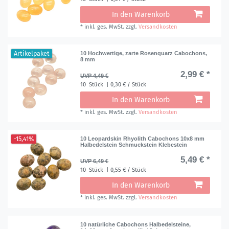
In den Warenkorb
*
inkl. ges. MwSt.
zzgl.
Versandkosten
Artikelpaket
10 Hochwertige, zarte Rosenquarz Cabochons,
8 mm
2,99 € *
UVP 4,49 €
10
Stück
| 0,30 € / Stück
In den Warenkorb
*
inkl. ges. MwSt.
zzgl.
Versandkosten
-15,41%
10 Leopardskin Rhyolith Cabochons 10x8 mm
Halbedelstein Schmuckstein Klebestein
5,49 € *
UVP 6,49 €
10
Stück
| 0,55 € / Stück
In den Warenkorb
*
inkl. ges. MwSt.
zzgl.
Versandkosten
10 natürliche Cabochons Halbedelsteine,