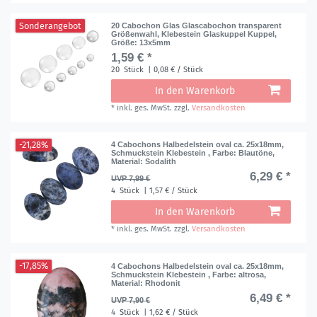
Sonderangebot
20 Cabochon Glas Glascabochon transparent
Größenwahl, Klebestein Glaskuppel Kuppel
,
Größe: 13x5mm
1,59 € *
20
Stück
| 0,08 € / Stück
In den Warenkorb
*
inkl. ges. MwSt.
zzgl.
Versandkosten
-21,28%
4 Cabochons Halbedelstein oval ca. 25x18mm,
Schmuckstein Klebestein
, Farbe: Blautöne
,
Material: Sodalith
6,29 € *
UVP 7,99 €
4
Stück
| 1,57 € / Stück
In den Warenkorb
*
inkl. ges. MwSt.
zzgl.
Versandkosten
-17,85%
4 Cabochons Halbedelstein oval ca. 25x18mm,
Schmuckstein Klebestein
, Farbe: altrosa
,
Material: Rhodonit
6,49 € *
UVP 7,90 €
4
Stück
| 1,62 € / Stück