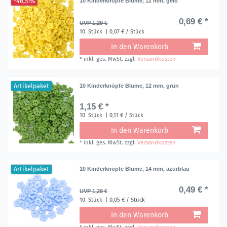
-46,51%
10 Kinderknöpfe Blume, 12 mm, gelb
0,69 € *
UVP 1,29 €
10
Stück
| 0,07 € / Stück
In den Warenkorb
*
inkl. ges. MwSt.
zzgl.
Versandkosten
Artikelpaket
10 Kinderknöpfe Blume, 12 mm, grün
1,15 € *
10
Stück
| 0,11 € / Stück
In den Warenkorb
*
inkl. ges. MwSt.
zzgl.
Versandkosten
Artikelpaket
10 Kinderknöpfe Blume, 14 mm, azurblau
0,49 € *
UVP 1,29 €
10
Stück
| 0,05 € / Stück
In den Warenkorb