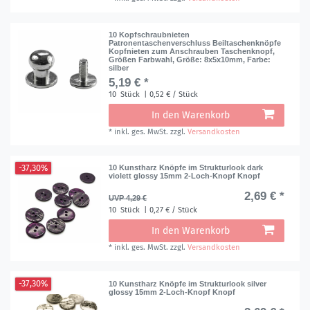
10 Kopfschraubnieten
Patronentaschenverschluss Beiltaschenknöpfe
Kopfnieten zum Anschrauben Taschenknopf,
Größen Farbwahl
, Größe: 8x5x10mm
, Farbe:
silber
5,19 € *
10
Stück
| 0,52 € / Stück
In den Warenkorb
*
inkl. ges. MwSt.
zzgl.
Versandkosten
-37,30%
10 Kunstharz Knöpfe im Strukturlook dark
violett glossy 15mm 2-Loch-Knopf Knopf
2,69 € *
UVP 4,29 €
10
Stück
| 0,27 € / Stück
In den Warenkorb
*
inkl. ges. MwSt.
zzgl.
Versandkosten
-37,30%
10 Kunstharz Knöpfe im Strukturlook silver
glossy 15mm 2-Loch-Knopf Knopf