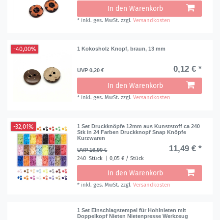
In den Warenkorb
*
inkl. ges. MwSt.
zzgl.
Versandkosten
-40,00%
1 Kokosholz Knopf, braun, 13 mm
0,12 € *
UVP 0,20 €
In den Warenkorb
*
inkl. ges. MwSt.
zzgl.
Versandkosten
-32,01%
1 Set Druckknöpfe 12mm aus Kunststoff ca 240
Stk in 24 Farben Druckknopf Snap Knöpfe
Kurzwaren
11,49 € *
UVP 16,90 €
240
Stück
| 0,05 € / Stück
In den Warenkorb
*
inkl. ges. MwSt.
zzgl.
Versandkosten
1 Set Einschlagstempel für Hohlnieten mit
Doppelkopf Nieten Nietenpresse Werkzeug