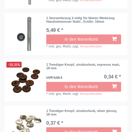
*
inkl. ges. MwSt.
zzgl.
Versandkosten
1 Setzwerkzeug 2-teilig für Nieten Werkzeug
Handnietmesser Stahl
, Größe: 10mm
5,49 € *
In den Warenkorb
*
inkl. ges. MwSt.
zzgl.
Versandkosten
-38,18%
1 Trendiger Knopf, strukturlook, expresso matt,
18 mm
0,34 € *
UVP 0,55 €
In den Warenkorb
*
inkl. ges. MwSt.
zzgl.
Versandkosten
1 Trendiger Knopf, strukturlook, silver glossy,
18 mm
0,37 € *