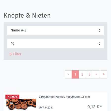
Knöpfe & Nieten
Filter
1
2
3
-40,00%
1 Holzknopf Flower, nussbraun, 18 mm
0,12 € *
UVP 0,20 €