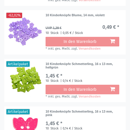
*
inkl. ges. MwSt.
zzgl.
Versandkosten
-62,02%
10 Kinderknöpfe Blume, 14 mm, violett
0,49 € *
UVP 1,29 €
10
Stück
| 0,05 € / Stück
In den Warenkorb
*
inkl. ges. MwSt.
zzgl.
Versandkosten
Artikelpaket
10 Kinderknöpfe Schmetterling, 16 x 13 mm,
hellgrün
1,45 € *
10
Stück
| 0,14 € / Stück
In den Warenkorb
*
inkl. ges. MwSt.
zzgl.
Versandkosten
Artikelpaket
10 Kinderknöpfe Schmetterling, 16 x 13 mm,
pink
1,45 € *
10
Stück
| 0,14 € / Stück