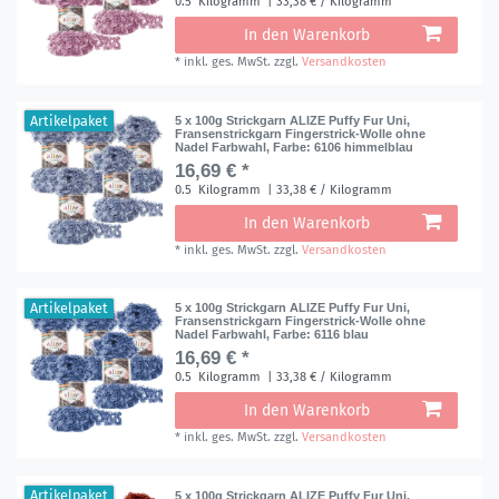
0.5
Kilogramm
| 33,38 € / Kilogramm
In den Warenkorb
*
inkl. ges. MwSt.
zzgl.
Versandkosten
Artikelpaket
5 x 100g Strickgarn ALIZE Puffy Fur Uni,
Fransenstrickgarn Fingerstrick-Wolle ohne
Nadel Farbwahl
, Farbe: 6106 himmelblau
16,69 € *
0.5
Kilogramm
| 33,38 € / Kilogramm
In den Warenkorb
*
inkl. ges. MwSt.
zzgl.
Versandkosten
Artikelpaket
5 x 100g Strickgarn ALIZE Puffy Fur Uni,
Fransenstrickgarn Fingerstrick-Wolle ohne
Nadel Farbwahl
, Farbe: 6116 blau
16,69 € *
0.5
Kilogramm
| 33,38 € / Kilogramm
In den Warenkorb
*
inkl. ges. MwSt.
zzgl.
Versandkosten
Artikelpaket
5 x 100g Strickgarn ALIZE Puffy Fur Uni,