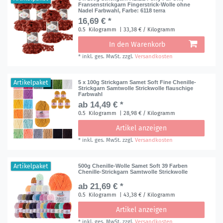
Fransenstrickgarn Fingerstrick-Wolle ohne
Nadel Farbwahl
, Farbe: 6118 terra
16,69 € *
0.5
Kilogramm
| 33,38 € / Kilogramm
In den Warenkorb
*
inkl. ges. MwSt.
zzgl.
Versandkosten
Artikelpaket
5 x 100g Strickgarn Samet Soft Fine Chenille-
Strickgarn Samtwolle Strickwolle flauschige
Farbwahl
ab 14,49 € *
0.5
Kilogramm
| 28,98 € / Kilogramm
Artikel anzeigen
*
inkl. ges. MwSt.
zzgl.
Versandkosten
Artikelpaket
500g Chenille-Wolle Samet Soft 39 Farben
Chenille-Strickgarn Samtwolle Strickwolle
ab 21,69 € *
0.5
Kilogramm
| 43,38 € / Kilogramm
Artikel anzeigen
*
inkl. ges. MwSt.
zzgl.
Versandkosten