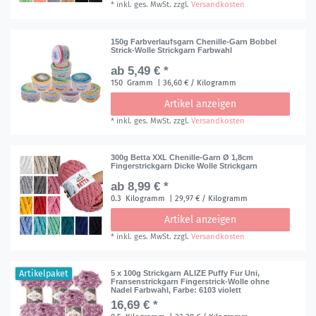
*
inkl. ges. MwSt.
zzgl.
Versandkosten
150g Farbverlaufsgarn Chenille-Garn Bobbel
Strick-Wolle Strickgarn Farbwahl
ab 5,49 € *
150
Gramm
| 36,60 € / Kilogramm
Artikel anzeigen
*
inkl. ges. MwSt.
zzgl.
Versandkosten
300g Betta XXL Chenille-Garn Ø 1,8cm
Fingerstrickgarn Dicke Wolle Strickgarn
ab 8,99 € *
0.3
Kilogramm
| 29,97 € / Kilogramm
Artikel anzeigen
*
inkl. ges. MwSt.
zzgl.
Versandkosten
Artikelpaket
5 x 100g Strickgarn ALIZE Puffy Fur Uni,
Fransenstrickgarn Fingerstrick-Wolle ohne
Nadel Farbwahl
, Farbe: 6103 violett
16,69 € *