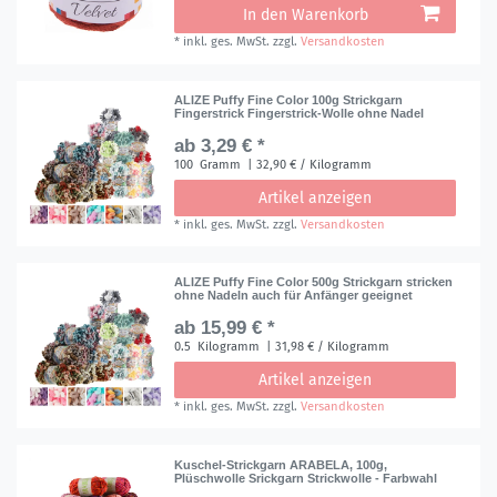
In den Warenkorb
*
inkl. ges. MwSt.
zzgl.
Versandkosten
ALIZE Puffy Fine Color 100g Strickgarn
Fingerstrick Fingerstrick-Wolle ohne Nadel
ab 3,29 € *
100
Gramm
| 32,90 € / Kilogramm
Artikel anzeigen
*
inkl. ges. MwSt.
zzgl.
Versandkosten
ALIZE Puffy Fine Color 500g Strickgarn stricken
ohne Nadeln auch für Anfänger geeignet
ab 15,99 € *
0.5
Kilogramm
| 31,98 € / Kilogramm
Artikel anzeigen
*
inkl. ges. MwSt.
zzgl.
Versandkosten
Kuschel-Strickgarn ARABELA, 100g,
Plüschwolle Srickgarn Strickwolle - Farbwahl