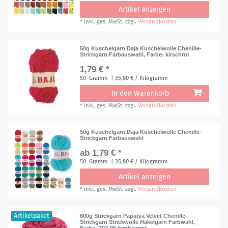
Artikel anzeigen
*
inkl. ges. MwSt.
zzgl.
Versandkosten
50g Kuschelgarn Daja Kuschelwolle Chenille-
Strickgarn Farbauswahl
, Farbe: kirschrot
1,79 € *
50
Gramm
| 35,80 € / Kilogramm
In den Warenkorb
*
inkl. ges. MwSt.
zzgl.
Versandkosten
50g Kuschelgarn Daja Kuschelwolle Chenille-
Strickgarn Farbauswahl
ab 1,79 € *
50
Gramm
| 35,80 € / Kilogramm
Artikel anzeigen
*
inkl. ges. MwSt.
zzgl.
Versandkosten
Artikelpaket
600g Strickgarn Papatya Velvet Chenille-
Strickgarn Strickwolle Häkelgarn Farbwahl
,
Farbe: 302-05 himbeerrot